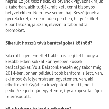
napra! Ez jót tesz nekik, és olyanok vigyáznak rájuk
a táborban, akik tudják, mit kell tenni bizonyos
helyzetekben. Nem lesz semmi baj. Beszéljenek a
gyerekekkel, de ne minden percben, hagyják őket
kibontakozni, játszani, élvezni a tábor adta
örömöket.
Sikerült hosszú távú barátságokat kötnöd?
Sikerült, igen. Emellett abban is segített, hogy a
későbbiekben sokkal könnyebben kössek
barátságokat. Volt Balatonkenesén egy tábor még
2014-ben, onnan például több barátom is lett, van,
aki most évfolyamtársam egyetemen, van, aki
elköltözött Győrbe a középiskola miatt, most
pedig Szegedre jár egyetemre, így a kapcsolat újra
felerősödött.
Mi a kedvenc helyed a táborban?