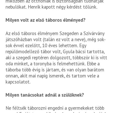
miközben az otthoniak is biztonságban tudhatják
nebulókat. Henrik kapott négy kérdést tőlünk.
Milyen volt az első táboros élményed?
Az első táboros élményem Szegeden a Szivárvány
játszóházban volt (talán ez volt a neve), még sok-
sok évvel ezelőtt, 10 éves lehettem. Egy
repülőmodellező tábor volt, Gyula bácsi tartotta,
aki a szegedi reptéren dolgozott, többször ki is vitt
oda minket, a toronyba is felmehettünk. Ebbe a
táborba több évig is jártam, és van olyan barátom
onnan, akit mai napig ismerek, és tartom vele a
kapcsolatot.
Milyen tanácsokat adnál a szülőknek?
Ne féltsék táborozni engedni a gyermekeket több