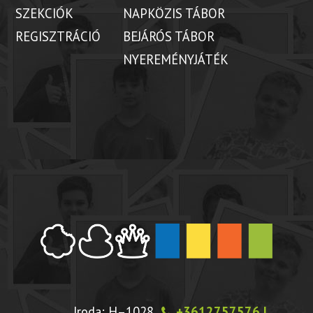
SZEKCIÓK
NAPKÖZIS TÁBOR
REGISZTRÁCIÓ
BEJÁRÓS TÁBOR
NYEREMÉNYJÁTÉK
Iroda: H–1028
+3612757576 |