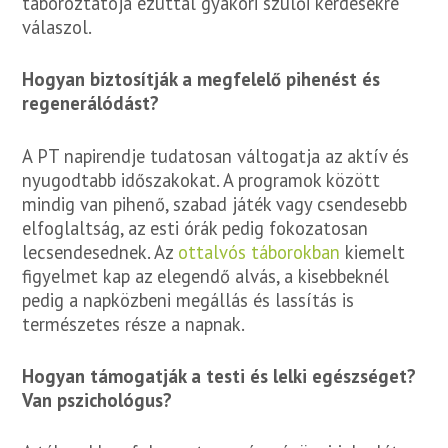
táboroztatója ezúttal gyakori szülői kérdésekre
válaszol.
Hogyan biztosítják a megfelelő pihenést és
regenerálódást?
A PT napirendje tudatosan váltogatja az aktív és
nyugodtabb időszakokat. A programok között
mindig van pihenő, szabad játék vagy csendesebb
elfoglaltság, az esti órák pedig fokozatosan
lecsendesednek. Az
ottalvós táborokban
kiemelt
figyelmet kap az elegendő alvás, a kisebbeknél
pedig a napközbeni megállás és lassítás is
természetes része a napnak.
Hogyan támogatják a testi és lelki egészséget?
Van pszichológus?