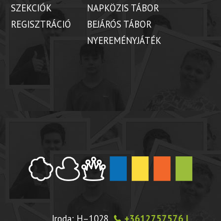
SZEKCIÓK
NAPKÖZIS TÁBOR
REGISZTRÁCIÓ
BEJÁRÓS TÁBOR
NYEREMÉNYJÁTÉK
Iroda: H–1028
+3612757576 |