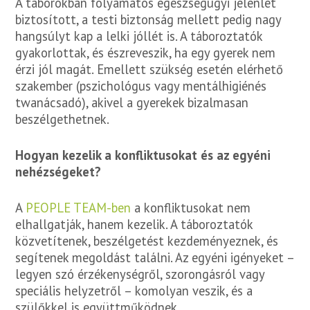
A táborokban folyamatos egészségügyi jelenlét
biztosított, a testi biztonság mellett pedig nagy
hangsúlyt kap a lelki jóllét is. A táboroztatók
gyakorlottak, és észreveszik, ha egy gyerek nem
érzi jól magát. Emellett szükség esetén elérhető
szakember (pszichológus vagy mentálhigiénés
twanácsadó), akivel a gyerekek bizalmasan
beszélgethetnek.
Hogyan kezelik a konfliktusokat és az egyéni
nehézségeket?
A
PEOPLE TEAM-ben
a konfliktusokat nem
elhallgatják, hanem kezelik. A táboroztatók
közvetítenek, beszélgetést kezdeményeznek, és
segítenek megoldást találni. Az egyéni igényeket –
legyen szó érzékenységről, szorongásról vagy
speciális helyzetről – komolyan veszik, és a
szülőkkel is együttműködnek.