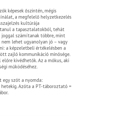
ozók képesek őszintén, mégis
ínálat, a megfelelő helyzetkezelés
sszajelzés kultúrája
 tanul a tapasztalatokból, tehát
 joggal számítanak többre, mint
at nem lehet ugyanolyan jó – vagy
i: a képzeletbeli értékelésben a
zött zajló kommunikáció minősége.
 előre kivédhetők. Az a mókus, aki
nőségi működéséhez.
 egy szót a nyomda:
 hetekig. Azóta a PT-táboroztató =
ábor.