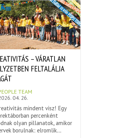
EATIVITÁS – VÁRATLAN
LYZETBEN FELTALÁLJA
GÁT
PEOPLE TEAM
2026. 04. 26.
reativitás mindent visz! Egy
rektáborban percenként
dnak olyan pillanatok, amikor
ervek borulnak: elromlik...