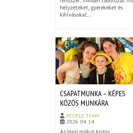
rendszer: minden táborozás fri
helyzeteket, gyerekeket és
kihívásokat...
CSAPATMUNKA – KÉPES
KÖZÖS MUNKÁRA
PEOPLE TEAM
2026. 04. 14.
Az igazi mókus közös