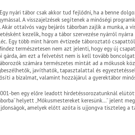
 Egy nyári tábor csak akkor tud fejlődni, ha a benne dolg
ymással. A visszajelzések segítenek a minőségi programk
Akár ottalvós vagy bejárós táborban zajlik a munka, a vi
etésként kezelik, hogy a tábor szervezése nyárról nyárra
éc. Egy több mint három évtizede táboroztató csapattól
 Mindez természetesen nem azt jelenti, hogy egy új csap
i gárda, ám ezt a felvetést nem is kell tovább boncolgatn
 táborozók számára természetes mintát ad a mókusok kö
beszélhetők, javíthatók, tapasztalattal és egyeztetéssel
erősíti a bizalmat, valamint hozzájárul a gyerektábor mi
-ben egy előre leadott hirdetéssorozatunknál elütött
borba” helyett „Mókusmestereket keresünk…” jelent meg
jdonságok, amelyek előtt azóta is ujjongva tiszteleg a t