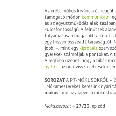
Az érett mókus kíváncsi és reagál.
támogató módon
kommunikálni
eg
és az együttműködés alakításában. 
kulcsfontosságú. A felnőttek alapv
folyamatosan magasabbra kerül a l
egy frissen összeállt társaságtól.
jobb! –, mint egy
kipróbált
szervező
gyerekek számolják a pontokat. A
A legfőbb üzenet, hogy a hibák meg
nyitott
az oda-vissza jelzésekre, 
SOROZAT
A PT-MÓKUSOKRÓL – 2001
„Mókamestereket keresünk nyári tá
mókus
. Íme az alapvető mókustula
Mókussorozat
–
27/23.
epizód