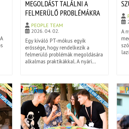
MEGOLDÁST TALÁLNI A
SZ
FELMERÜLŐ PROBLÉMÁKRA
PEOPLE TEAM
2026. 04. 02.
A n
 A
meg
Egy kiváló PT-mókus egyik
os
szó
erőssége, hogy rendelkezik a
laz
felmerülő problémák megoldására
alkalmas praktikákkal. A nyári...