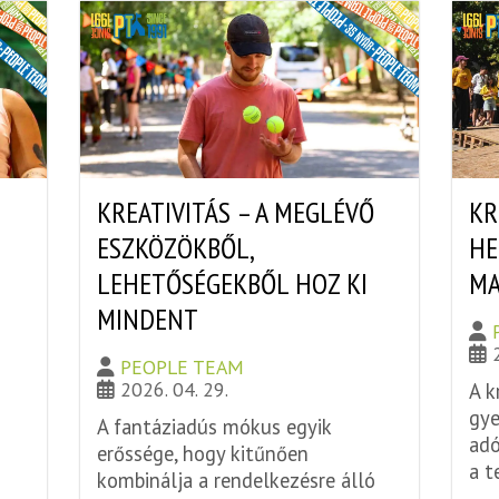
I
KREATIVITÁS – A MEGLÉVŐ
KR
ESZKÖZÖKBŐL,
HE
LEHETŐSÉGEKBŐL HOZ KI
MA
MINDENT
PEOPLE TEAM
2026. 04. 29.
A k
gye
A fantáziadús mókus egyik
adó
erőssége, hogy kitűnően
a t
kombinálja a rendelkezésre álló