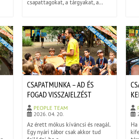
csapattagokat, a tárgyakat, a...
CSAPATMUNKA – AD ÉS
CS
FOGAD VISSZAJELZÉST
KE
PEOPLE TEAM
2026. 04. 20.
Az érett mókus kíváncsi és reagál.
Ha 
Egy nyári tábor csak akkor tud
kif