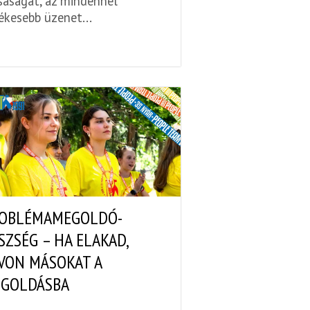
saságát, az mindennél
ékesebb üzenet...
OBLÉMAMEGOLDÓ-
SZSÉG – HA ELAKAD,
VON MÁSOKAT A
GOLDÁSBA