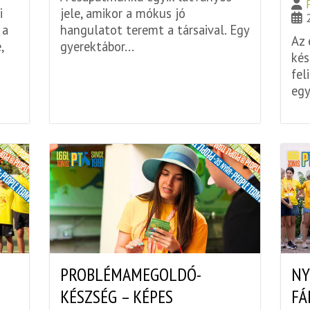
i
jele, amikor a mókus jó
 a
hangulatot teremt a társaival. Egy
Az 
,
gyerektábor...
kés
fel
egy
PROBLÉMAMEGOLDÓ-
NY
KÉSZSÉG – KÉPES
FÁ