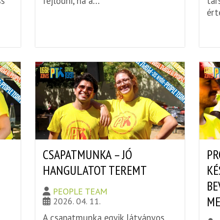
ss
fejlődni, ha a...
tár
ért
CSAPATMUNKA – JÓ
PR
HANGULATOT TEREMT
KÉ
BE
PEOPLE TEAM
ME
2026. 04. 11.
A csapatmunka egyik látványos