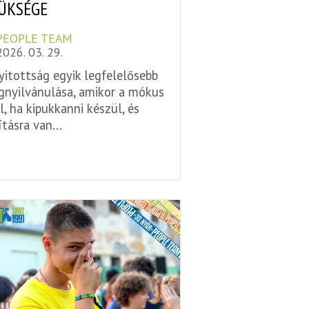
ÜKSÉGE
PEOPLE TEAM
2026. 03. 29.
yitottság egyik legfelelősebb
nyilvánulása, amikor a mókus
l, ha kipukkanni készül, és
ításra van...