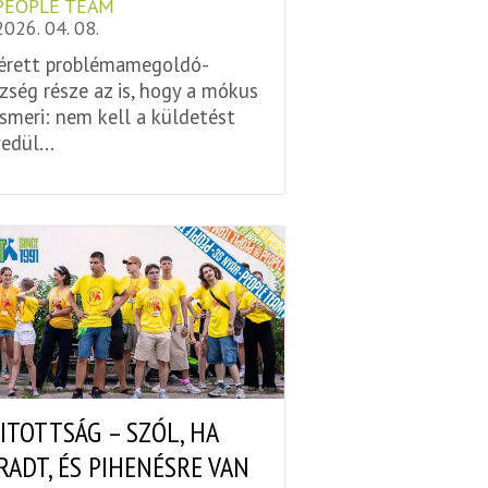
PEOPLE TEAM
2026. 04. 08.
érett problémamegoldó-
zség része az is, hogy a mókus
ismeri: nem kell a küldetést
edül...
ITOTTSÁG – SZÓL, HA
RADT, ÉS PIHENÉSRE VAN