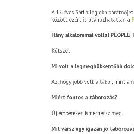
A 15 éves Sári a legjobb barátnőj
között ezért is utánozhatatlan a
Hány alkalommal voltál PEOPLE
Kétszer.
Mi volt a legmeghökkentőbb dolo
Az, hogy jobb volt a tábor, mint a
Miért fontos a táborozás?
Új embereket ismerhetsz meg.
Mit vársz egy igazán jó táborozá