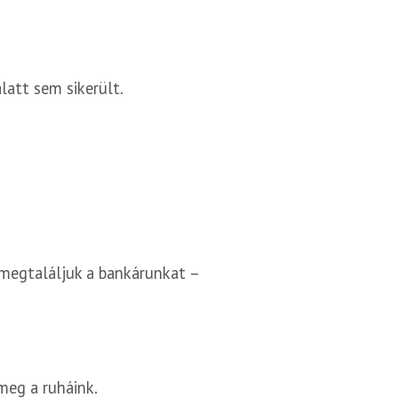
latt sem sikerült.
 megtaláljuk a bankárunkat –
meg a ruháink.