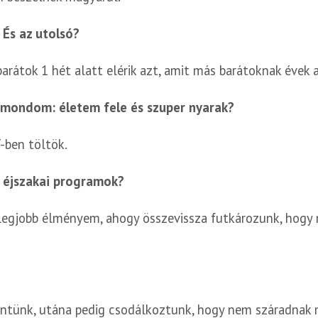
 És az utolsó?
arátok 1 hét alatt elérik azt, amit más barátoknak évek a
t mondom: életem fele és szuper nyarak?
-ben töltök.
, éjszakai programok?
 legjobb élményem, ahogy összevissza futkározunk, hogy
mentünk, utána pedig csodálkoztunk, hogy nem száradnak 