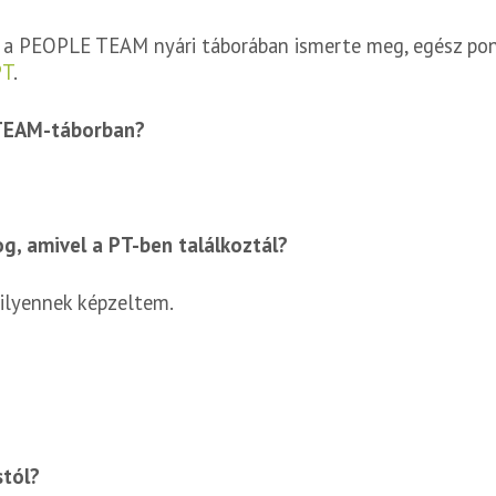
ét a PEOPLE TEAM nyári táborában ismerte meg, egész po
PT
.
 TEAM-táborban?
g, amivel a PT-ben találkoztál?
milyennek képzeltem.
stól?