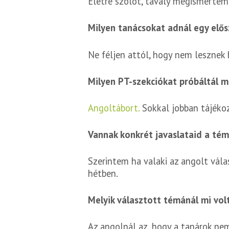
Életre szólót, tavaly megismerte
Milyen tanácsokat adnál egy elő
Ne féljen attól, hogy nem lesznek b
Milyen PT-szekciókat próbáltál m
Angoltábort.
Sokkal jobban tájéko
Vannak konkrét javaslataid a té
Szerintem ha valaki az angolt vála
hétben.
Melyik választott témánál mi vo
Az angolnál az, hogy a tanárok ne