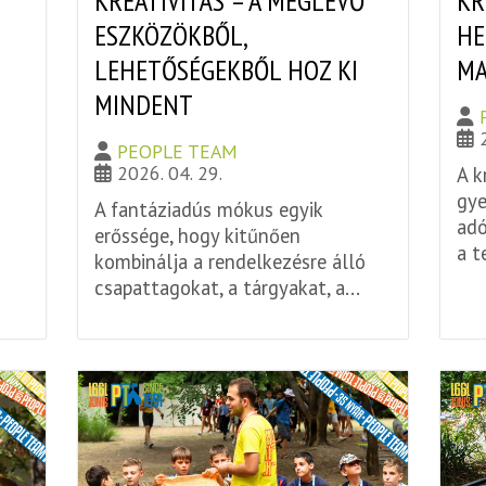
I
KREATIVITÁS – A MEGLÉVŐ
KR
ESZKÖZÖKBŐL,
HE
LEHETŐSÉGEKBŐL HOZ KI
MA
MINDENT
PEOPLE TEAM
2026. 04. 29.
A k
gye
A fantáziadús mókus egyik
adó
erőssége, hogy kitűnően
a t
kombinálja a rendelkezésre álló
csapattagokat, a tárgyakat, a...