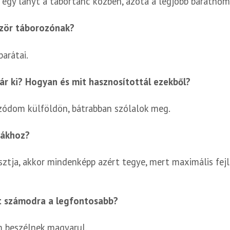
m egy lányt a tábortánc közben, azóta a legjobb barátn
ször táborozónak?
arátai.
ár ki? Hogyan és mit hasznosítottál ezekből?
zódom külföldön, bátrabban szólalok meg.
mákhoz?
sztja, akkor mindenképp azért tegye, mert maximális fejl
lt számodra a legfontosabb?
m beszélnek magyarul.