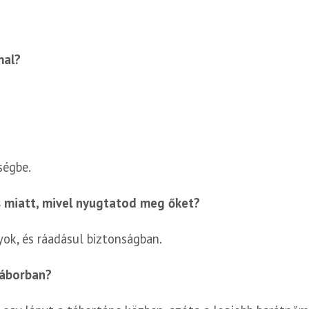
mal?
ségbe.
s miatt, mivel nyugtatod meg őket?
ok, és ráadásul biztonságban.
táborban?