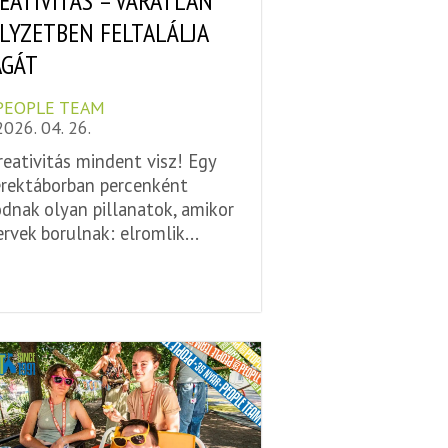
EATIVITÁS – VÁRATLAN
LYZETBEN FELTALÁLJA
GÁT
PEOPLE TEAM
2026. 04. 26.
reativitás mindent visz! Egy
rektáborban percenként
dnak olyan pillanatok, amikor
ervek borulnak: elromlik...